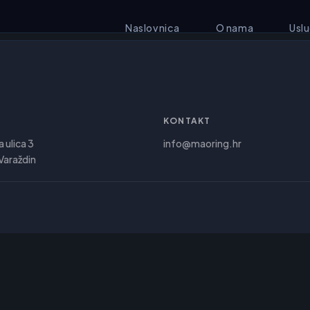
Naslovnica
O nama
Usl
KONTAKT
a ulica 3
info@maoring.hr
araždin