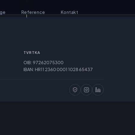
uge
Reference
Kontakt
TVRTKA
OIB: 97262075300
IBAN: HR11 2360 0001 1028 65437