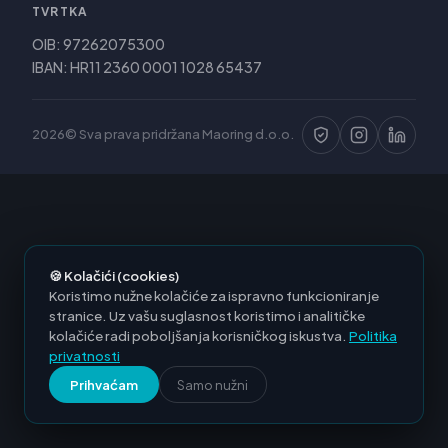
TVRTKA
OIB: 97262075300
IBAN: HR11 2360 0001 1028 65437
2026© Sva prava pridržana Maoring d.o.o.
🍪 Kolačići (cookies)
Koristimo nužne kolačiće za ispravno funkcioniranje
stranice. Uz vašu suglasnost koristimo i analitičke
kolačiće radi poboljšanja korisničkog iskustva.
Politika
privatnosti
Prihvaćam
Samo nužni