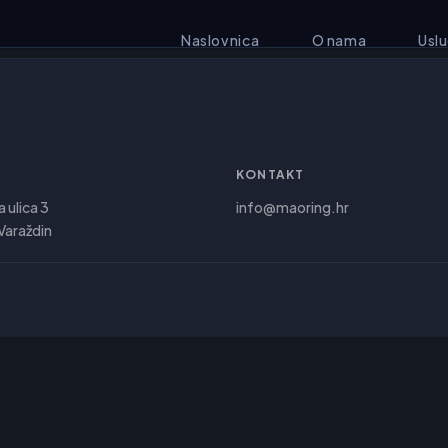
Naslovnica
O nama
Usl
KONTAKT
a ulica 3
info@maoring.hr
araždin