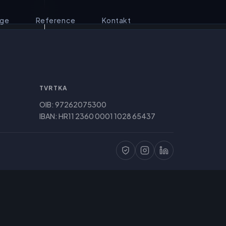
uge
Reference
Kontakt
TVRTKA
OIB: 97262075300
IBAN: HR11 2360 0001 1028 65437