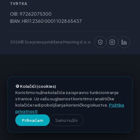
TVRTKA
OIB: 97262075300
IBAN: HR11 2360 0001 1028 65437
2026© Sva prava pridržana Maoring d.o.o.
🍪 Kolačići (cookies)
Koristimo nužne kolačiće za ispravno funkcioniranje
stranice. Uz vašu suglasnost koristimo i analitičke
kolačiće radi poboljšanja korisničkog iskustva.
Politika
privatnosti
Prihvaćam
Samo nužni