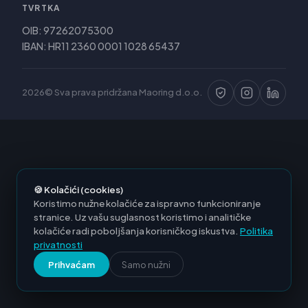
TVRTKA
OIB: 97262075300
IBAN: HR11 2360 0001 1028 65437
2026© Sva prava pridržana Maoring d.o.o.
🍪 Kolačići (cookies)
Koristimo nužne kolačiće za ispravno funkcioniranje
stranice. Uz vašu suglasnost koristimo i analitičke
kolačiće radi poboljšanja korisničkog iskustva.
Politika
privatnosti
Prihvaćam
Samo nužni