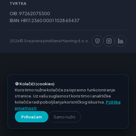
TVRTKA
OIB: 97262075300
IBAN: HR11 2360 0001 1028 65437
2026© Sva prava pridržana Maoring d.o.o.
🍪 Kolačići (cookies)
Koristimo nužne kolačiće za ispravno funkcioniranje
stranice. Uz vašu suglasnost koristimo i analitičke
kolačiće radi poboljšanja korisničkog iskustva.
Politika
privatnosti
Prihvaćam
Samo nužni