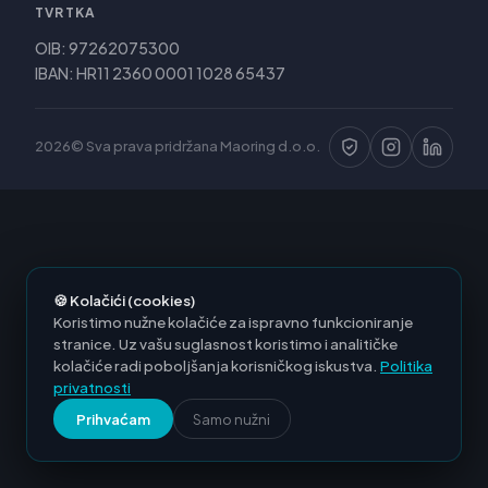
TVRTKA
OIB: 97262075300
IBAN: HR11 2360 0001 1028 65437
2026© Sva prava pridržana Maoring d.o.o.
🍪 Kolačići (cookies)
Koristimo nužne kolačiće za ispravno funkcioniranje
stranice. Uz vašu suglasnost koristimo i analitičke
kolačiće radi poboljšanja korisničkog iskustva.
Politika
privatnosti
Prihvaćam
Samo nužni